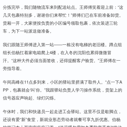
分拣完毕，我们随物流车来到配送站点。王师傅笑着迎上前：“这
几天包裹特别多，谢谢你们来帮忙！”师傅们已在车前准备卸货。
货厢一开，大家便按负责的小区编号领取包裹，依次装进三轮
车，为下一站派送做准备。
我们跟随王师傅进入第一站——一栋没有电梯的老旧楼。蹲点组
组长伯杨扛着家电箱爬上4楼，在入冬的沈阳也累得微微冒
汗。“这种大件必须当面签收，还得提醒客户验货。”王师傅在一
旁指导着。
午间高峰在11点多到来，小区的驿站里挤满了取件人。“点一下A
PP，包裹就会‘叫’你。”我跟驿站负责人学习操作系统，货架上的
信号器应声响起、绿灯闪烁。
午休时，我们和快递员一起走进工会驿站。这里不仅是歇脚点，
还设有爱“新”食堂，新就业形态劳动者就餐可享九折优惠。伯杨