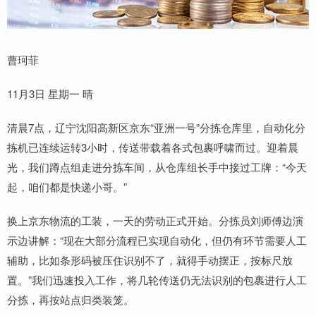
曹珂菲
11月3日 星期一 晴
清晨7点，辽宁沈阳高新区京东“亚洲一号”分拣仓库里，自动化分
拣机已连续运转3小时，传送带载着各式包裹呼啸而过。迎着晨
光，我们蹲点组走进分拣车间，从仓库组长手中接过工牌：“今天
起，咱们都是快递小哥。”
换上京东物流的工装，一天的劳动正式开始。分拣员刘师傅边演
示边讲解：“现在大部分流程已实现自动化，但仍有环节需要人工
辅助，比如条形码被压住识别不了，就得手动摆正，按标尺放
置。”我们迅速投入工作，将几轮传送仍无法识别的包裹进行人工
分拣，再按站点归类装笼。