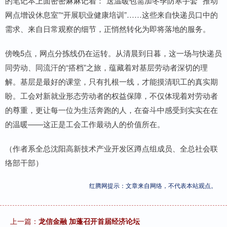
的笔记本上面密密麻麻记着：“送温暖包需加冬季防寒手套”“推动
网点增设休息室”“开展职业健康培训”……这些来自快递员口中的
需求、来自日常观察的细节，正悄然转化为即将落地的服务。
傍晚5点，网点分拣线仍在运转。从清晨到日暮，这一场与快递员
同劳动、同流汗的“搭档”之旅，蕴藏着对基层劳动者深切的理
解。基层是最好的课堂，只有扎根一线，才能摸清职工的真实期
盼。工会对新就业形态劳动者的权益保障，不仅体现着对劳动者
的尊重，更让每一位为生活奔跑的人，在奋斗中感受到实实在在
的温暖——这正是工会工作最动人的价值所在。
（作者系全总沈阳高新技术产业开发区蹲点组成员、全总社会联
络部干部）
红腾网提示：文章来自网络，不代表本站观点。
上一篇：
龙信金融 加蓬召开首届经济论坛