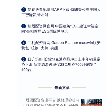
​伊春股票配资网APP下载 特朗普公布美国人
2
工智能发展计划
​新股配资网官网 中国建筑“ESG建证幸福空
3
间”亮相首届ESG国际博览会
​互利配资官网 Garden Planner mac/win版安
4
装包_植物_支持_功能
​日升策略 长城坦克遭竞品冲击上半年销量逆
5
势下滑 新能源渗透率仅28%坦克700月销跌至
400台
最新文章
股票配资资讯平台 以总理称哈马
斯彻底解除武装前不会从加沙撤