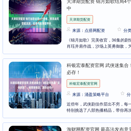
天津期货配资 锦月如歌结局4
中
天津期货配资
来源：点搭网配资
分
《锦月如歌》完美收官，36集的剧
肖珏并肩作战，沙场上英勇御敌，为
科银宏泰配资官网 武侠迷集合
必存！
科银宏泰配资官网
来源：涌盈策略平台
分
近些年，武侠剧佳作层出不穷，每
特别挑选了八部热播精品，带你再次领
淘财网配资官网 最高法发布意