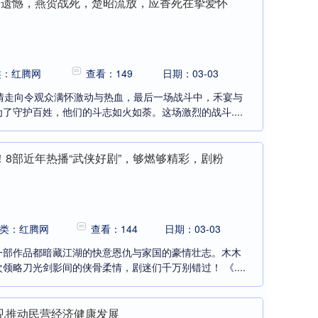
个遗憾，燕贺战死，楚昭流放，应香死在挚爱怀
类：红腾网
查看：149
日期：03-03
情走向令观众满怀激动与热血，最后一场战斗中，禾宴与
了守护百姓，他们的斗志如火如荼。这场激烈的战斗....
！8部近年热播“武侠好剧”，够燃够精彩，剧粉
类：红腾网
查看：144
日期：03-03
一部作品都暗藏江湖的快意恩仇与家国的豪情壮志。木木
略刀光剑影间的侠骨柔情，剧迷们千万别错过！ 《....
见推动民营经济健康发展