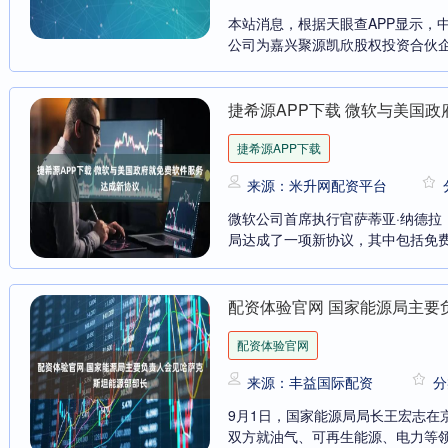
本站消息，根据天眼查APP显示，中
公司为嘉兴聚源凯欣股权投资合伙企
捷希源APP下载 微软与美国
捷希源APP下载
来源：米升网配资平台
微软公司首席执行官萨蒂亚·纳德拉（S
局达成了一项新协议，其中包括免费的Micro
配资体验官网 国家能源局主要
配资体验官网
来源：丰益国际配资
分
9月1日，国家能源局局长王宏志在
双方就油气、可再生能源、电力等领域