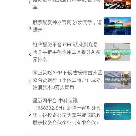
1
军
股票配资神器官网 沙发同学，请
2
进来！
银华配资平台 GEO优化到底是
啥？手把手教你用工具提升AI搜
3
索排名
掌上策略APP下载 吉安市吉州区
众合贸易行（个体工商户）成立
4
注册资本3万人民币
星迈网平台 中科蓝讯
（688332.SH）新增一起对外投
5
资，被投资公司为嘉兴聚源凯欣
股权投资合伙企业（有限合伙）