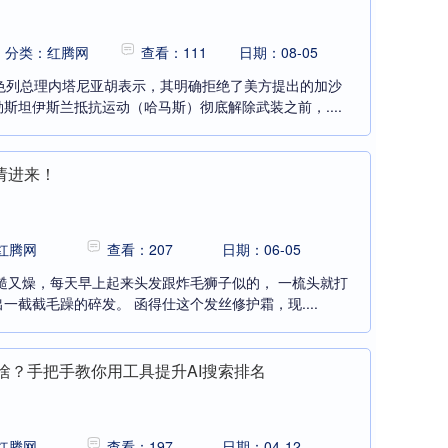
分类：红腾网
查看：111
日期：08-05
色列总理内塔尼亚胡表示，其明确拒绝了美方提出的加沙
斯坦伊斯兰抵抗运动（哈马斯）彻底解除武装之前，....
请进来！
红腾网
查看：207
日期：06-05
糙又燥，每天早上起来头发跟炸毛狮子似的， 一梳头就打
截截毛躁的碎发。 函得仕这个发丝修护霜，现....
是啥？手把手教你用工具提升AI搜索排名
红腾网
查看：197
日期：04-12