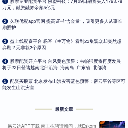
​股票专业配资平台 佛塑科技：7月29日融资买入1793.78
1
万元，融资融券余额5亿元
​久联优配app官网 提高证书“含金量”，吸引更多人从事长
2
期照护
​益上线配资平台 杨幂《生万物》看到23集观众却突然想
3
弃剧？无非就2个原因
​股票配资开户平台 台风黄色预警：韦帕强度将再度发展
4
将于22日登陆越南北部沿海_海南岛_广东省_北部湾
​配资买股票 北京发布山洪灾害蓝色预警：密云平谷等区可
5
能发生山洪灾害
最新文章
易云达APP下载 南非拟聘请顾问，就Eskom