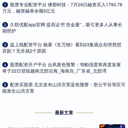
​股票专业配资平台 佛塑科技：7月29日融资买入1793.78
1
万元，融资融券余额5亿元
​久联优配app官网 提高证书“含金量”，吸引更多人从事长
2
期照护
​益上线配资平台 杨幂《生万物》看到23集观众却突然想
3
弃剧？无非就2个原因
​股票配资开户平台 台风黄色预警：韦帕强度将再度发展
4
将于22日登陆越南北部沿海_海南岛_广东省_北部湾
​配资买股票 北京发布山洪灾害蓝色预警：密云平谷等区可
5
能发生山洪灾害
最新文章