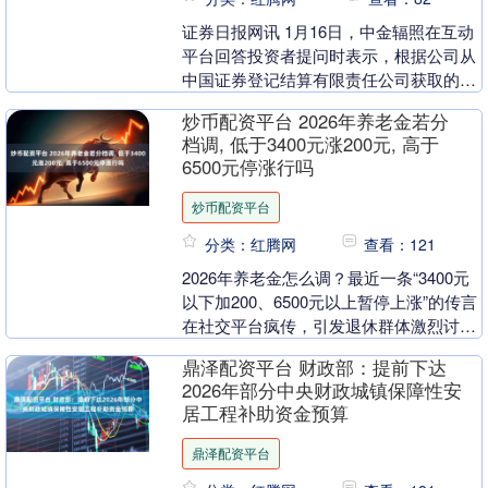
证券日报网讯 1月16日，中金辐照在互动
平台回答投资者提问时表示，根据公司从
中国证券登记结算有限责任公司获取的信
息，2026年1月9日，合并普通账户和融资
炒币配资平台 2026年养老金若分
融券信....
档调, 低于3400元涨200元, 高于
6500元停涨行吗
炒币配资平台
分类：红腾网
查看：121
2026年养老金怎么调？最近一条“3400元
以下加200、6500元以上暂停上涨”的传言
在社交平台疯传，引发退休群体激烈讨
论。虽然官方尚未公布具体方案，但这一
鼎泽配资平台 财政部：提前下达
说....
2026年部分中央财政城镇保障性安
居工程补助资金预算
鼎泽配资平台