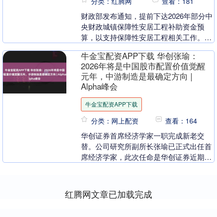
分类：红腾网
查看：181
财政部发布通知，提前下达2026年部分中
央财政城镇保障性安居工程补助资金预
算，以支持保障性安居工程相关工作。资
金将列入2026年政府收支分类科目110.03
牛金宝配资APP下载 华创张瑜：
万“....
2026年将是中国股市配置价值觉醒
元年，中游制造是最确定方向 |
Alpha峰会
牛金宝配资APP下载
分类：网上配资
查看：164
华创证券首席经济学家一职完成新老交
替。公司研究所副所长张瑜已正式出任首
席经济学家，此次任命是华创证券近期一
系列人才提拔中的关键一环。原首席经济
学家牛播坤转任公司....
红腾网文章已加载完成