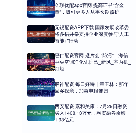
久联优配app官网 提高证书“含金
量”，吸引更多人从事长期照护
无锡配资APP下载 国家发展改革委
将多措并举支持企业深度参与“人工
智能+”行动
惠仁配资官网 翅片会 “防污”，海信
中央空调净化先护己_新风_室内机_
灯塔
股神配资 每日好诗｜章玉林：那年
回乡探亲，加急电报催归
西安配资 嘉和美康：7月29日融资
买入1408.13万元，融资融券余额
1.93亿元