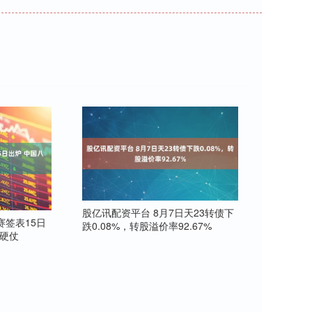
股亿讯配资平台 8月7日天23转债下
赛签表15日
跌0.08%，转股溢价率92.67%
打硬仗