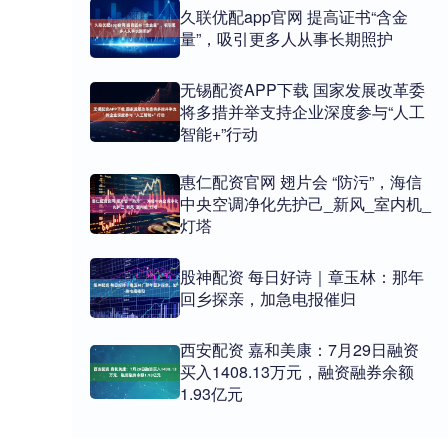
久联优配app官网 提高证书“含金
量”，吸引更多人从事长期照护
无锡配资APP下载 国家发展改革委
将多措并举支持企业深度参与“人工
智能+”行动
惠仁配资官网 翅片会 “防污”，海信
中央空调净化先护己_新风_室内机_
灯塔
股神配资 每日好诗｜章玉林：那年
回乡探亲，加急电报催归
西安配资 嘉和美康：7月29日融资
买入1408.13万元，融资融券余额
1.93亿元