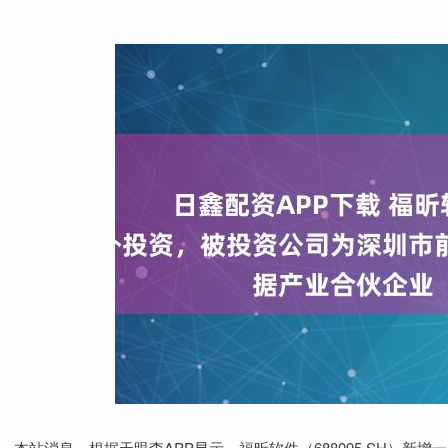
本站消息，根据天眼查APP显示，福昕软件（688095.SH）