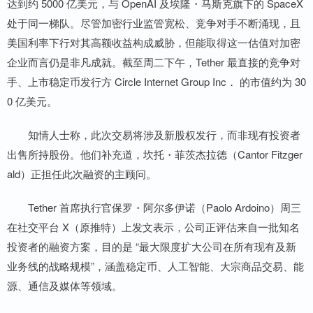
达到约 5000 亿美元，与 OpenAI 及埃隆・马斯克旗下的 SpaceX
处于同一梯队。尽管加密行业监管宽松、竞争对手不断涌现，且
美国利率下行对其高额收益构成威胁，但能取得这一估值对加密
企业而言仍是非凡成就。截至周二下午，Tether 最直接的竞争对
手、上市稳定币发行方 Circle Internet Group Inc． 的市值约为 30
0 亿美元。
知情人士称，此次交易将涉及新股权发行，而非现有投资者
出售所持股份。他们补充道，坎托・菲茨杰拉德（Cantor Fitzger
ald）正担任此次融资的主顾问。
Tether 首席执行官保罗・阿尔多伊诺（Paolo Ardoino）周三
在社交平台 X（原推特）上发文表示，公司正评估来自一批知名
投资者的融资方案，目的是 “最大限度扩大公司在所有现有及新
业务线的战略规模”，涵盖稳定币、人工智能、大宗商品交易、能
源、通信及媒体等领域。