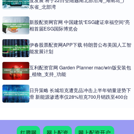
度发展 将于22日登陆越南北部沿海_海南岛_广
东省_北部湾
新股配资网官网 中国建筑“ESG建证幸福空间”亮
相首届ESG国际博览会
伊春股票配资网APP下载 特朗普公布美国人工智
能发展计划
互利配资官网 Garden Planner mac/win版安装包
_植物_支持_功能
日升策略 长城坦克遭竞品冲击上半年销量逆势下
滑 新能源渗透率仅28%坦克700月销跌至400台
红腾网
网上配资
网上配资开户