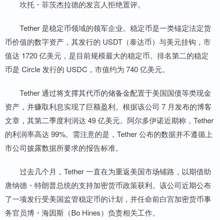
坎托・菲茨杰拉德的发言人拒绝置评。
Tether 是稳定币领域的领军企业。稳定币是一类锚定法定货
币价值的数字资产，其发行的 USDT（泰达币）与美元挂钩，市
值达 1720 亿美元，是目前规模最大的稳定币。排名第二的稳定
币是 Circle 发行的 USDC，市值约为 740 亿美元。
Tether 通过将支撑其代币的储备金配置于美国国债等类现金
资产，并赚取利息实现了巨额盈利。根据该公司 7 月发布的博客
文章，其第二季度利润达 49 亿美元。阿尔多伊诺近期称，Tether
的利润率高达 99%。需注意的是，Tether 公布的数据并不遵循上
市公司披露数据所要求的报告标准。
过去几个月，Tether 一直在为重返美国市场铺路，以期借助
唐纳德・特朗普总统的支持加密货币政策获利。该公司近期公布
了一项发行受美国监管稳定币的计划，并任命前白宫加密货币事
务官员博・海因斯（Bo Hines）负责相关工作。