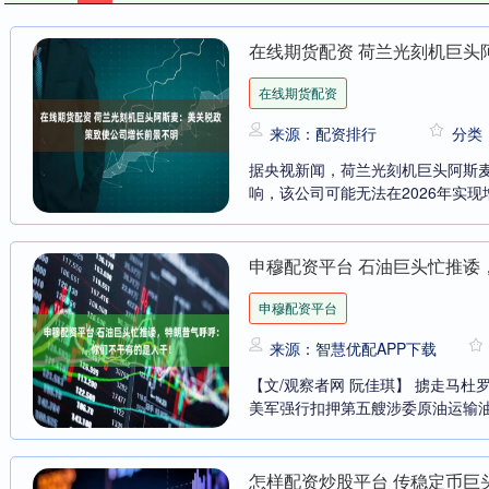
在线期货配资 荷兰光刻机巨头
在线期货配资
来源：配资排行
分类
据央视新闻，荷兰光刻机巨头阿斯麦
响，该公司可能无法在2026年实现
申穆配资平台 石油巨头忙推诿
申穆配资平台
来源：智慧优配APP下载
【文/观察者网 阮佳琪】 掳走马杜
美军强行扣押第五艘涉委原油运输油
怎样配资炒股平台 传稳定币巨头T