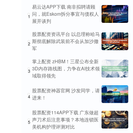
易云达APP下载 南非拟聘请顾
问，就Eskom拆分事宜与债权人
1
展开谈判
股票配资资讯平台 以总理称哈马
斯彻底解除武装前不会从加沙撤
2
军
掌上配资 zHBM！三星公布全新
3D内存路线图，力争在AI技术领
3
域取得领先
股票配资神器官网 沙发同学，请
4
进来！
股票配资114APP下载 广东做超
声刀术后注意事项？本地连锁医
5
美机构护理评测对比