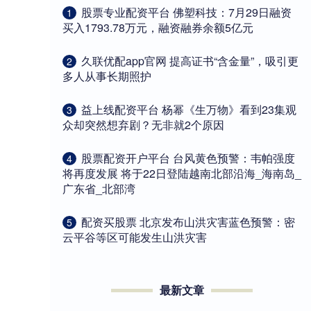
​股票专业配资平台 佛塑科技：7月29日融资
1
买入1793.78万元，融资融券余额5亿元
​久联优配app官网 提高证书“含金量”，吸引更
2
多人从事长期照护
​益上线配资平台 杨幂《生万物》看到23集观
3
众却突然想弃剧？无非就2个原因
​股票配资开户平台 台风黄色预警：韦帕强度
4
将再度发展 将于22日登陆越南北部沿海_海南岛_
广东省_北部湾
​配资买股票 北京发布山洪灾害蓝色预警：密
5
云平谷等区可能发生山洪灾害
最新文章