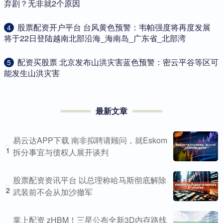
弃剧？无非就2个原因
​股票配资开户平台 台风黄色预警：韦帕强度将再度发展
4
将于22日登陆越南北部沿海_海南岛_广东省_北部湾
​配资买股票 北京发布山洪灾害蓝色预警：密云平谷等区可
5
能发生山洪灾害
最新文章
易云达APP下载 南非拟聘请顾问，就Eskom
1
拆分事宜与债权人展开谈判
股票配资资讯平台 以总理称哈马斯彻底解除
2
武装前不会从加沙撤军
掌上配资 zHBM！三星公布全新3D内存路线