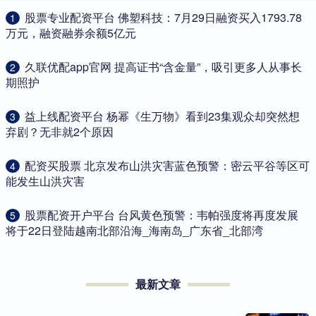
​股票专业配资平台 佛塑科技：7月29日融资买入1793.78
1
万元，融资融券余额5亿元
​久联优配app官网 提高证书“含金量”，吸引更多人从事长
2
期照护
​益上线配资平台 杨幂《生万物》看到23集观众却突然想
3
弃剧？无非就2个原因
​配资买股票 北京发布山洪灾害蓝色预警：密云平谷等区可
4
能发生山洪灾害
​股票配资开户平台 台风黄色预警：韦帕强度将再度发展
5
将于22日登陆越南北部沿海_海南岛_广东省_北部湾
最新文章