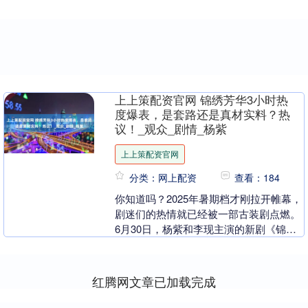
上上策配资官网 锦绣芳华3小时热
度爆表，是套路还是真材实料？热
议！_观众_剧情_杨紫
上上策配资官网
分类：网上配资
查看：184
你知道吗？2025年暑期档才刚拉开帷幕，
剧迷们的热情就已经被一部古装剧点燃。
6月30日，杨紫和李现主演的新剧《锦绣
芳华》一上线，数据就炸裂了！645万预
约量，3....
红腾网文章已加载完成