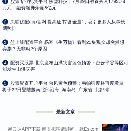
​股票专业配资平台 佛塑科技：7月29日融资买入1793.78
1
万元，融资融券余额5亿元
​久联优配app官网 提高证书“含金量”，吸引更多人从事长
2
期照护
​益上线配资平台 杨幂《生万物》看到23集观众却突然想
3
弃剧？无非就2个原因
​配资买股票 北京发布山洪灾害蓝色预警：密云平谷等区可
4
能发生山洪灾害
​股票配资开户平台 台风黄色预警：韦帕强度将再度发展
5
将于22日登陆越南北部沿海_海南岛_广东省_北部湾
最新文章
易云达APP下载 南非拟聘请顾问，就Eskom