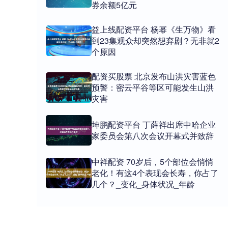
券余额5亿元
益上线配资平台 杨幂《生万物》看
到23集观众却突然想弃剧？无非就2
个原因
配资买股票 北京发布山洪灾害蓝色
预警：密云平谷等区可能发生山洪
灾害
坤鹏配资平台 丁薛祥出席中哈企业
家委员会第八次会议开幕式并致辞
中祥配资 70岁后，5个部位会悄悄
老化！有这4个表现会长寿，你占了
几个？_变化_身体状况_年龄