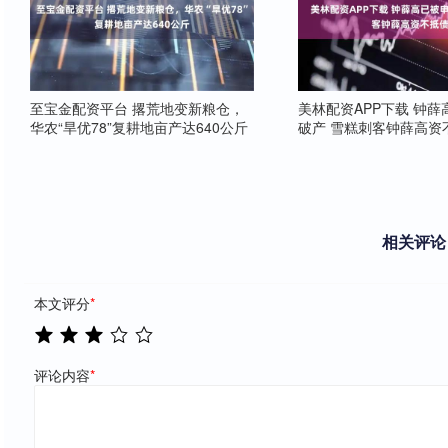
至宝金配资平台 撂荒地变新粮仓，
美林配资APP下载 钟
华农“旱优78”复耕地亩产达640公斤
破产 雪糕刺客钟薛高资
相关评论
本文评分
*
评论内容
*